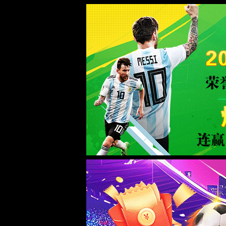
365(beat·中文)唯一官方网站
WTS-WAF拦截详情
出现该页面的原因:
1.你的请求是黑客攻击
2.你的请求合法但触发了安全规则,请提交问题反馈