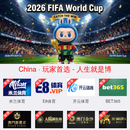
365(beat·中文)唯一官方网站
English
您当前的位置 ：
首 页
>
新闻资讯
致敬奋斗者 聚力向未来 |...
2026-03-06
岁序更替，华章日新。2026年3月6日，beat365中文唯一官网集团2025
年度表彰大会暨第六届职工代表大会圆满落幕。全体beat365中文唯一
官网人齐聚一堂，共同回顾过去一年的奋斗历程，见证荣耀时刻，擘
画发展新篇。荣耀加冕 赋能奋进01...