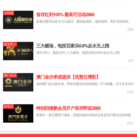
锦绣中国 盛世华诞 | 热烈庆祝中华人民共和国成立76周年
2025-09-30
锦绣中国 盛世华诞【月满华诞 双节同庆】金秋时节，丹桂飘香，山河
锦绣，盛世华章。为热烈庆祝中华人民共和国成立76周年暨传统中秋
佳节，以最诚挚的姿态为伟大的祖国母亲呈上深情厚礼，beat365中文
唯一官网集团隆重举办“月满华诞 双节同庆”主题文艺汇演活动，全体
员工欢聚一堂，共迎双节。乘时代之势...
梦启新章 华彩再续 |...
2025-02-22
日月开新元，万象启新篇！2月22日，beat365中文唯一官网集团“梦启
新章 华彩再续”2024年度表彰大会暨第五届全体职工代表大会顺利召