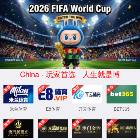
365(beat·中文)唯一官方网站
WTS-WAF拦截详情
出现该页面的原因:
1.你的请求是黑客攻击
2.你的请求合法但触发了安全规则,请提交问题反馈
XML 地图