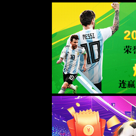
365(beat·中文)唯一官方网站
WTS-WAF拦截详情
出现该页面的原因:
1.你的请求是黑客攻击
2.你的请求合法但触发了安全规则,请提交问题反馈