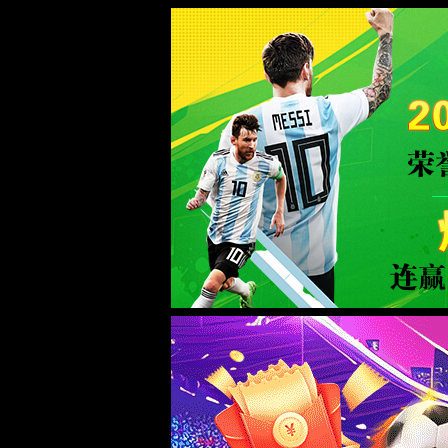
365(beat·中文)唯一官方网站
WTS-WAF拦截详情
出现该页面的原因:
1.你的请求是黑客攻击
2.你的请求合法但触发了安全规则,请提交问题反馈