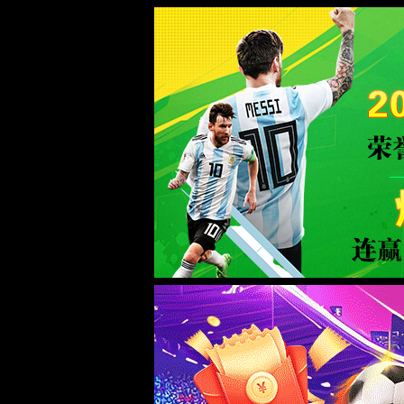
365(beat·中文)唯一官方网站
WTS-WAF拦截详情
出现该页面的原因:
1.你的请求是黑客攻击
2.你的请求合法但触发了安全规则,请提交问题反馈