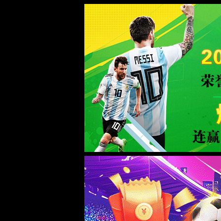
365(beat·中文)唯一官方网站
WTS-WAF拦截详情
出现该页面的原因:
1.你的请求是黑客攻击
2.你的请求合法但触发了安全规则,请提交问题反馈