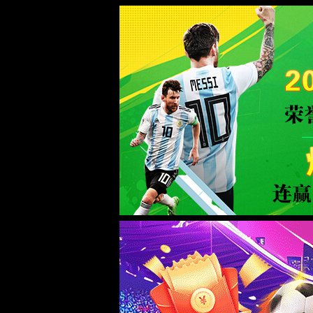
365(beat·中文)唯一官方网站
WTS-WAF拦截详情
出现该页面的原因:
1.你的请求是黑客攻击
2.你的请求合法但触发了安全规则,请提交问题反馈