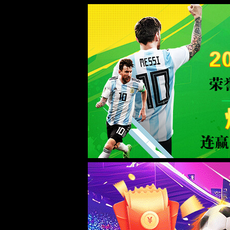
365(beat·中文)唯一官方网站
WTS-WAF拦截详情
出现该页面的原因:
1.你的请求是黑客攻击
2.你的请求合法但触发了安全规则,请提交问题反馈