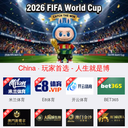
365(beat·中文)唯一官方网站
WTS-WAF拦截详情
出现该页面的原因:
1.你的请求是黑客攻击
2.你的请求合法但触发了安全规则,请提交问题反馈
XML 地图