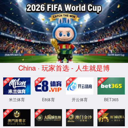
365(beat·中文)唯一官方网站
WTS-WAF拦截详情
出现该页面的原因:
1.你的请求是黑客攻击
2.你的请求合法但触发了安全规则,请提交问题反馈
XML 地图